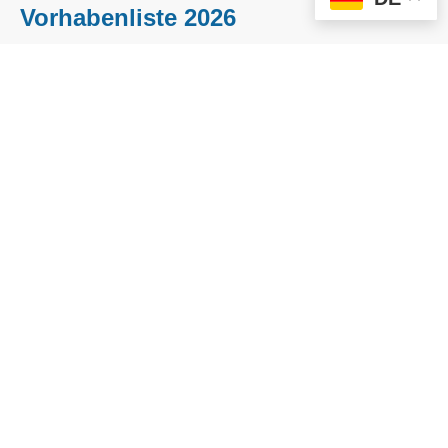
Vorhabenliste 2026
Für das Jahr 2026 wurden 16 Projekte ausgewählt. Mit der
Bambiniwehr Klütz
, dem
Klanghaus Ilow
oder dem
Orgelneubau
auf Poel
setzen wir auf eine gute Zukunft in unserer Region. Alle
Details finden Sie zum Download.
Vorhabenliste 2024
Vorhabenliste 2026
Vorhabenliste 2025
Projektübersicht